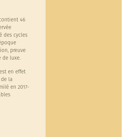
 contient 46
ervée
té des cycles
’époque
ion, preuve
e de luxe.
est en effet
 de la
milé en 2017-
ables