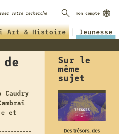
mon compte
i Art & Histoire
Jeunesse
 de
Sur le
même
sujet
b Caudry
Cambrai
te et
Des trésors, des