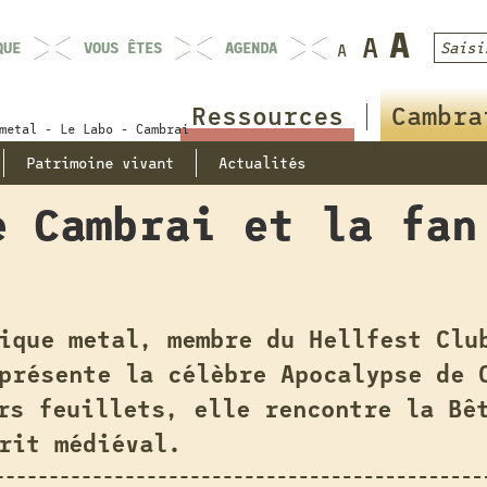
QUE
VOUS ÊTES
AGENDA
Ressources
Cambra
metal - Le Labo - Cambrai
Patrimoine vivant
Actualités
e Cambrai et la fan
ique metal, membre du Hellfest Clu
présente la célèbre Apocalypse de 
rs feuillets, elle rencontre la Bê
rit médiéval.